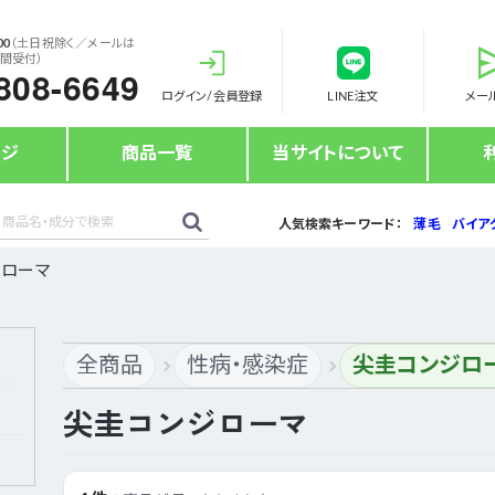
00
（土日祝除く／メールは
時間受付）
808-6649
ログイン/会員登録
LINE注文
メー
ージ
商品一覧
当サイトについて
人気検索キーワード：
薄毛
バイア
ジローマ
全商品
性病・感染症
尖圭コンジロ
尖圭コンジローマ