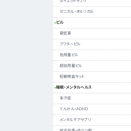
ダイエットサプリ
ゼニカル・オルリガル
ピル
避妊薬
アフターピル
低用量ピル
超低用量ピル
妊娠検査キット
睡眠・メンタルヘルス
多汗症
てんかん・ADHD
メンタルケアサプリ
抗不安薬・抗うつ剤