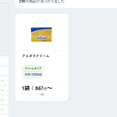
1件
の商品が見つかりました
アルダラクリーム
クリームタイプ
性病・性感染症
コンジローマ
1袋：867
～
円
(0)