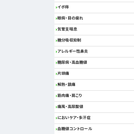
イボ痔
眼病・目の疲れ
気管支喘息
糖分吸収抑制
アレルギー性鼻炎
糖尿病・高血糖値
片頭痛
解熱・鎮痛
筋肉痛・肩こり
痛風・高尿酸値
においケア・多汗症
血糖値コントロール