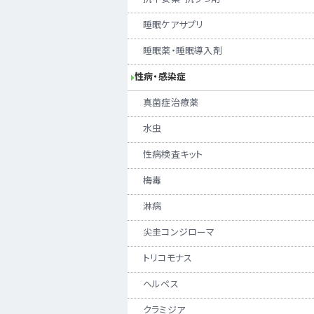
睡眠ケアサプリ
睡眠薬・睡眠導入剤
性病・感染症
真菌症治療薬
水虫
性病検査キット
梅毒
淋病
尖圭コンジローマ
トリコモナス
ヘルペス
クラミジア