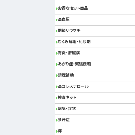
お得なセット商品
高血圧
関節リウマチ
むくみ解消・利尿剤
胃炎・肝臓病
あがり症・緊張緩和
禁煙補助
高コレステロール
検査キット
病気・症状
多汗症
痔