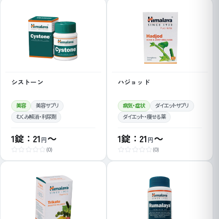
シストーン
ハジョッド
美容
美容サプリ
病気・症状
ダイエットサプリ
むくみ解消・利尿剤
ダイエット・痩せる薬
1錠：21
～
1錠：21
～
円
円
(0)
(0)