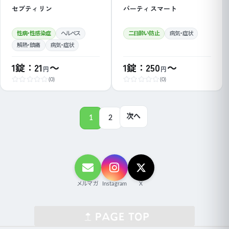
セプティリン
パーティスマート
性病・性感染症
ヘルペス
二日酔い防止
病気・症状
解熱・鎮痛
病気・症状
1錠：21
～
1錠：250
～
円
円
(0)
(0)
次へ
1
2
メルマガ
Instagram
X