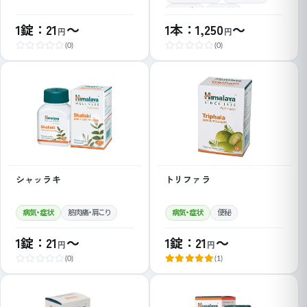
EDサプリ
ED改善
1錠：21
～
1本：1,250
～
円
円
(0)
(0)
シャッラキ
トリファラ
病気・症状
筋肉痛・肩こり
病気・症状
便秘
1錠：21
～
1錠：21
～
円
円
(0)
(1)