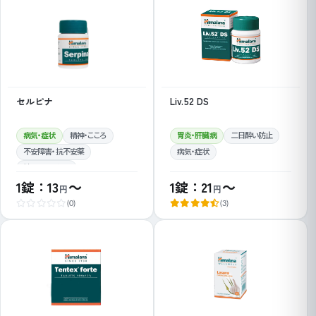
セルピナ
Liv.52 DS
病気・症状
精神・こころ
胃炎・肝臓病
二日酔い防止
不安障害・抗不安薬
病気・症状
狭心症・高血圧
1錠：13
～
1錠：21
～
円
円
(0)
(3)