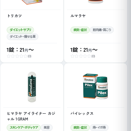
トリカツ
ルマラヤ
ダイエットサプリ
病気・症状
筋肉痛・肩こり
ダイエット・痩せる薬
1錠：21
～
1錠：21
～
円
円
(0)
(0)
ヒマラヤ アイライナー カジ
パイレックス
ャル 1GRAM
スキンケア・ボディケア
美容
病気・症状
痔・イボ痔