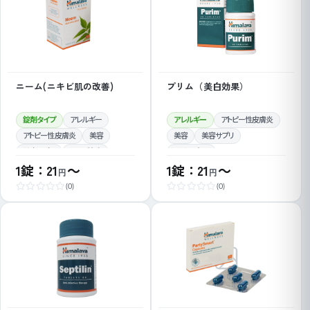
ニーム(ニキビ肌の改善)
プリム（美白効果）
錠剤タイプ
アレルギー
アレルギー
アトピー性皮膚炎
アトピー性皮膚炎
美容
美容
美容サプリ
美容サプリ
ニキビ治療
日焼け止め
1錠：21
～
1錠：21
～
しみ・そばかすの改善
円
円
ニキビ治療
(0)
(0)