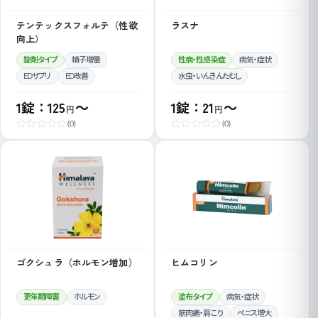
テンテックスフォルテ（性欲
ラスナ
向上）
錠剤タイプ
精子増量
性病・性感染症
病気・症状
EDサプリ
ED改善
水虫・いんきんたむし
1錠：125
～
1錠：21
～
円
円
(0)
(0)
ゴクシュラ（ホルモン増加）
ヒムコリン
更年期障害
ホルモン
塗布タイプ
病気・症状
筋肉痛・肩こり
ペニス増大