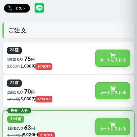
ご注文
24錠
75
1錠あたり
円
カートに入れる
1,800円
2,000円
10%OFF
72錠
70
1錠あたり
円
カートに入れる
5,030円
6,000円
16%OFF
最安・人気
144錠
63
1錠あたり
円
カートに入れる
9,020円
12,000円
25%OFF