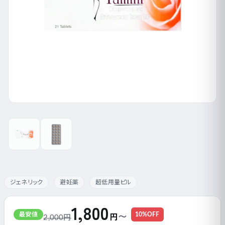
ジェネリック
避妊薬
超低用量ピル
1,800
〜
円
最安値
10%OFF
2,000円