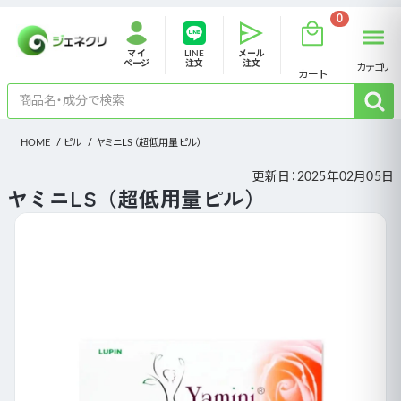
0
マイ
LINE
メール
ページ
注文
注文
カテゴリ
カート
HOME
ピル
ヤミニLS（超低用量ピル）
更新日：
2025年02月05日
ヤミニLS（超低用量ピル）