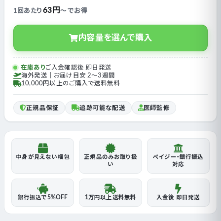
63円
1回あたり
〜 でお得
内容量を選んで購入
在庫あり
ご入金確認後 即日発送
海外発送｜お届け目安 2〜3週間
10,000円以上のご購入で送料無料
正規品保証
追跡可能な配送
医師監修
中身が見えない梱包
正規品のみお取り扱
ペイジー・銀行振込
い
対応
銀行振込で5%OFF
1万円以上送料無料
入金後 即日発送