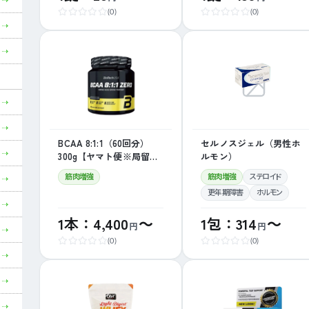
(0)
(0)
BCAA 8:1:1（60回分）
セルノスジェル（男性ホ
300g【ヤマト便※局留め
ルモン）
不可】
筋肉増強
筋肉増強
ステロイド
更年期障害
ホルモン
1本：4,400
～
1包：314
～
円
円
(0)
(0)