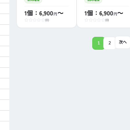
可)
1個：6,900
～
1個：6,900
～
円
円
(0)
(0)
次へ
1
2