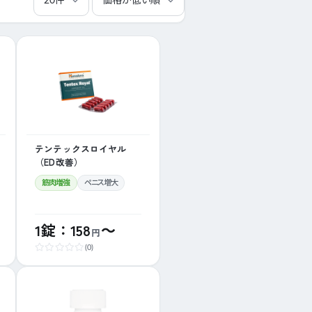
テンテックスロイヤル
（ED改善）
筋肉増強
ペニス増大
1錠：158
～
円
(0)