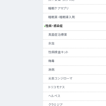
睡眠ケアサプリ
睡眠薬・睡眠導入剤
性病・感染症
真菌症治療薬
水虫
性病検査キット
梅毒
淋病
尖圭コンジローマ
トリコモナス
ヘルペス
クラミジア