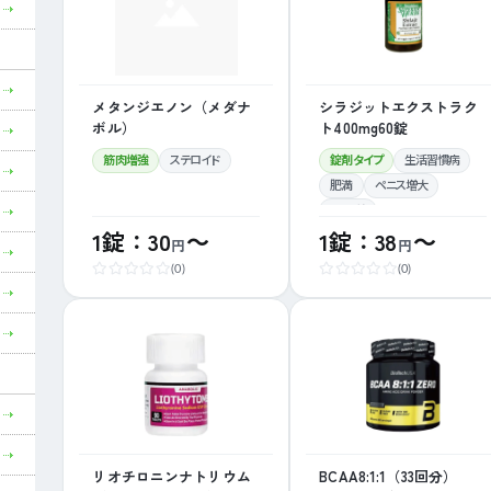
メタンジエノン（メダナ
シラジットエクストラク
ボル）
ト400mg60錠
筋肉増強
ステロイド
錠剤タイプ
生活習慣病
肥満
ペニス増大
ED改善
1錠：30
～
1錠：38
～
円
円
(0)
(0)
リオチロニンナトリウム
BCAA8:1:1（33回分）