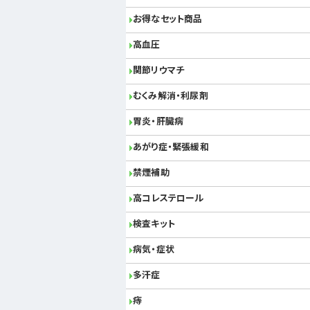
お得なセット商品
高血圧
関節リウマチ
むくみ解消・利尿剤
胃炎・肝臓病
あがり症・緊張緩和
禁煙補助
高コレステロール
検査キット
病気・症状
多汗症
痔