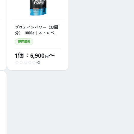
プロテインパワー（33回
分） 1000g｜ストロベリ
ーバナナ(ヤマト便※局留
筋肉増強
め不可)
1個：6,900
～
円
(0)