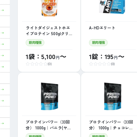
ライトダイジェストホエ
A-HDエリート
イプロテイン 500g|クリ
ームブリュレ【ヤマト便
筋肉増強
筋肉増強
※局留め不可】
1袋：5,100
～
1錠：195
～
円
円
(0)
(0)
プロテインパワー（33回
プロテインパワー（33回
分） 1000g｜バニラ(ヤマ
分） 1000g｜チョコレー
ト便※局留め不可)
ト(ヤマト便※局留め不
筋肉増強
筋肉増強