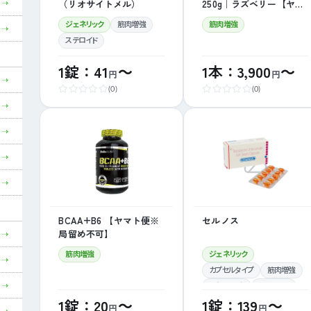
（リオサイトメル）
250g｜ラズベリー【ヤマ
ト便※局留め不可】
ジェネリック
筋肉増強
筋肉増強
ステロイド
1錠：41
～
1本：3,900
～
円
円
(0)
(0)
BCAA+B6 【ヤマト便※
セルノス
局留め不可】
筋肉増強
ジェネリック
カプセルタイプ
筋肉増強
更年期障害
ステロイド
1錠：20
～
1錠：139
～
ホルモン
円
円