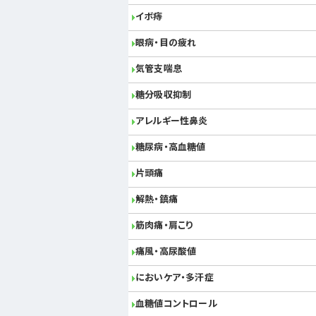
イボ痔
眼病・目の疲れ
気管支喘息
糖分吸収抑制
アレルギー性鼻炎
糖尿病・高血糖値
片頭痛
解熱・鎮痛
筋肉痛・肩こり
痛風・高尿酸値
においケア・多汗症
血糖値コントロール