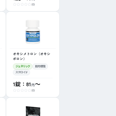
(0)
オキシメトロン（オキシ
ポロン）
ジェネリック
筋肉増強
ステロイド
1錠：81
～
円
(0)