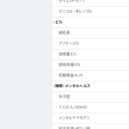
ダイエットサプリ
ゼニカル・オルリガル
ピル
避妊薬
アフターピル
低用量ピル
超低用量ピル
妊娠検査キット
睡眠・メンタルヘルス
多汗症
てんかん・ADHD
メンタルケアサプリ
抗不安薬・抗うつ剤