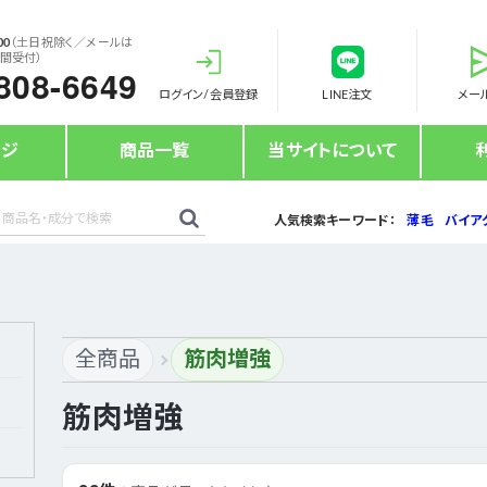
00
（土日祝除く／メールは
時間受付）
808-6649
ログイン/会員登録
LINE注文
メー
ージ
商品一覧
当サイトについて
人気検索キーワード：
薄毛
バイア
全商品
筋肉増強
筋肉増強