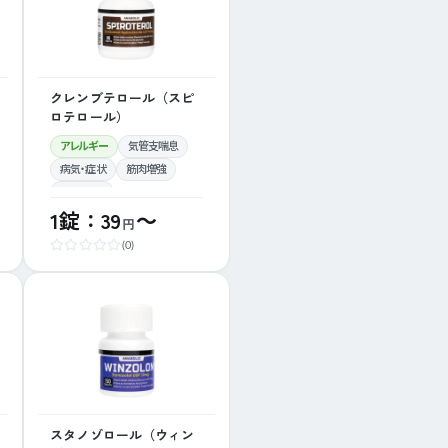
クレンブテロール（スピ
ロテロール）
アレルギー
気管支喘息
病気・症状
筋肉増強
リドカイン
1錠：39
～
円
(0)
スタノゾロール（ウィン