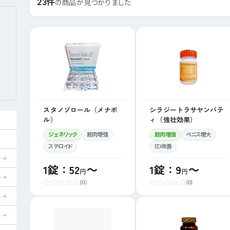
23件
の商品が見つかりました
スタノゾロール（メナボ
シラジートラサヤンバテ
ル）
ィ（強壮効果）
ジェネリック
筋肉増強
筋肉増強
ペニス増大
ステロイド
ED改善
1錠：52
～
1錠：9
～
円
円
(0)
(0)