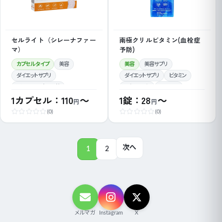
セルライト（シレーナファー
南極クリルビタミン(血栓症
マ）
予防)
カプセルタイプ
美容
美容
美容サプリ
ダイエットサプリ
ダイエットサプリ
ビタミン
ダイエット・痩せる薬
更年期障害
ホルモン
1カプセル：110
～
1錠：28
～
円
円
(0)
(0)
次へ
1
2
メルマガ
Instagram
X