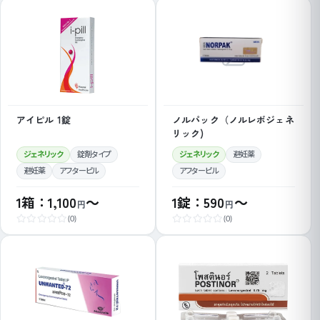
アイピル 1錠
ノルパック（ノルレボジェネ
リック)
ジェネリック
錠剤タイプ
ジェネリック
避妊薬
避妊薬
アフターピル
アフターピル
1箱：1,100
～
1錠：590
～
円
円
(0)
(0)