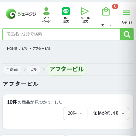
0
マイ
LINE
メール
ページ
注文
注文
カテゴリ
カート
HOME
ピル
アフターピル
アフターピル
全商品
ピル
アフターピル
10件
の商品が見つかりました