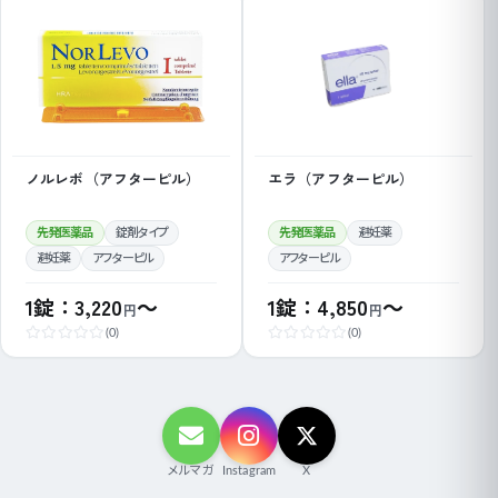
ノルレボ（アフターピル）
エラ（アフターピル）
先発医薬品
錠剤タイプ
先発医薬品
避妊薬
避妊薬
アフターピル
アフターピル
1錠：3,220
～
1錠：4,850
～
円
円
(0)
(0)
メルマガ
Instagram
X