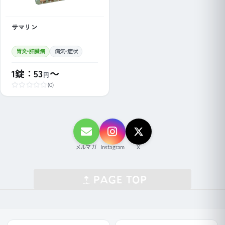
サマリン
胃炎・肝臓病
病気・症状
1錠：53
～
円
(0)
メルマガ
Instagram
X