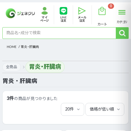
0
マイ
LINE
メール
ページ
注文
注文
カテゴリ
カート
HOME
胃炎・肝臓病
胃炎・肝臓病
全商品
胃炎・肝臓病
3件
の商品が見つかりました