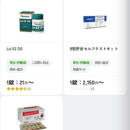
Liv.52 DS
B型肝炎セルフテストキット
胃炎・肝臓病
二日酔い防止
胃炎・肝臓病
病気・症状
病気・症状
検査キット
1錠：21
～
1錠：2,150
～
円
円
(3)
(0)