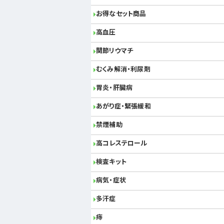
お得なセット商品
高血圧
関節リウマチ
むくみ解消・利尿剤
胃炎・肝臓病
あがり症・緊張緩和
禁煙補助
高コレステロール
検査キット
病気・症状
多汗症
痔