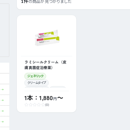
1件
の商品が見つかりました
ラミシールクリーム（皮
膚真菌症治療薬）
ジェネリック
クリームタイプ
性病・性感染症
カンジダ
1本：1,880
～
円
(0)