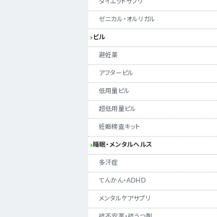
ダイエットサプリ
ゼニカル・オルリガル
ピル
避妊薬
アフターピル
低用量ピル
超低用量ピル
妊娠検査キット
睡眠・メンタルヘルス
多汗症
てんかん・ADHD
メンタルケアサプリ
抗不安薬・抗うつ剤