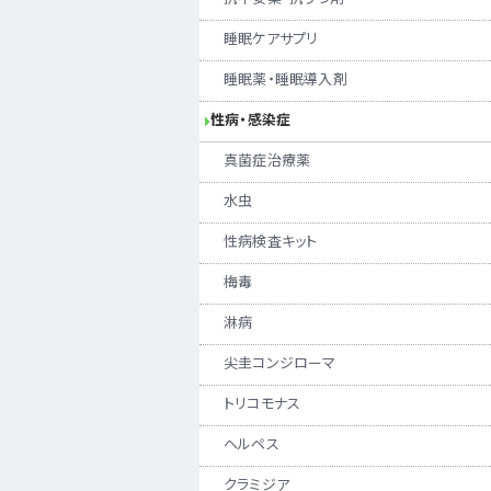
睡眠ケアサプリ
睡眠薬・睡眠導入剤
性病・感染症
真菌症治療薬
水虫
性病検査キット
梅毒
淋病
尖圭コンジローマ
トリコモナス
ヘルペス
クラミジア