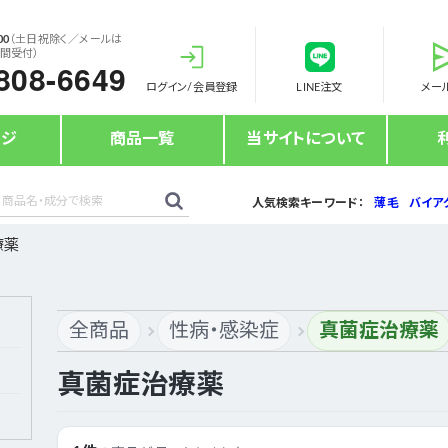
00
（土日祝除く／メールは
時間受付）
808-6649
ログイン/会員登録
LINE注文
メー
ージ
商品一覧
当サイトについて
人気検索キーワード：
薄毛
バイア
療薬
全商品
性病・感染症
真菌症治療薬
真菌症治療薬