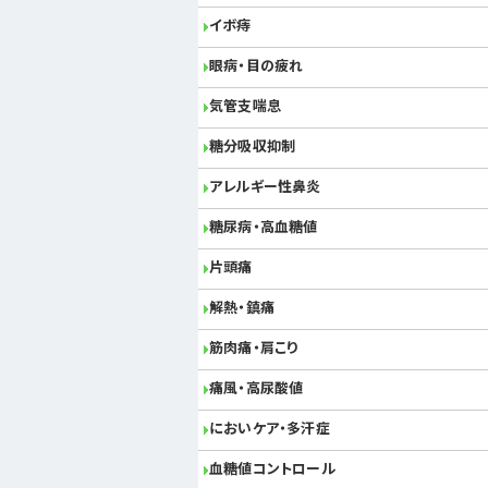
イボ痔
眼病・目の疲れ
気管支喘息
糖分吸収抑制
アレルギー性鼻炎
糖尿病・高血糖値
片頭痛
解熱・鎮痛
筋肉痛・肩こり
痛風・高尿酸値
においケア・多汗症
血糖値コントロール