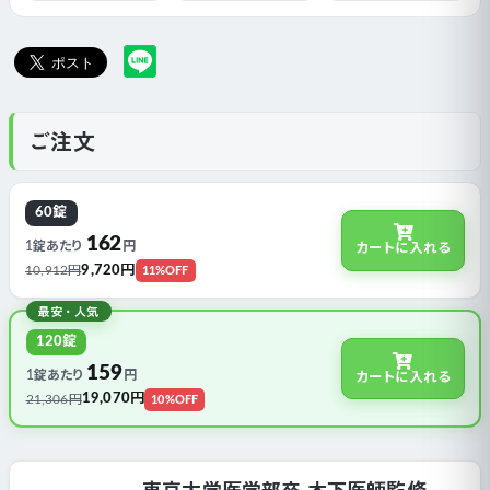
ご注文
60錠
162
1錠あたり
円
カートに入れる
9,720円
10,912円
11%OFF
最安・人気
120錠
159
1錠あたり
円
カートに入れる
19,070円
21,306円
10%OFF
東京大学医学部卒 木下医師監修