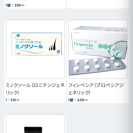
1錠：33
～
円
ミノクソール（ロニテンジェネ
フィンペシア（プロペシアジ
リック）
ェネリック）
1：0
～
1錠：42
～
円
円