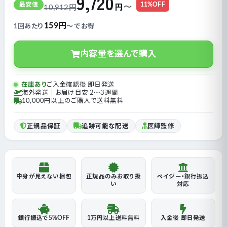
9,720
〜
円
最安値
11%OFF
10,912円
159円
1回あたり
〜 でお得
内容量を選んで購入
在庫あり
ご入金確認後 即日発送
海外発送｜お届け目安 2〜3週間
10,000円以上のご購入で送料無料
正規品保証
追跡可能な配送
医師監修
中身が見えない梱包
正規品のみお取り扱
ペイジー・銀行振込
い
対応
銀行振込で5%OFF
1万円以上送料無料
入金後 即日発送